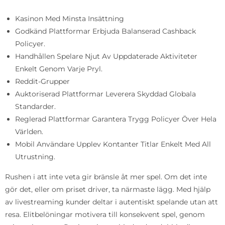
Kasinon Med Minsta Insättning
Godkänd Plattformar Erbjuda Balanserad Cashback
Policyer.
Handhållen Spelare Njut Av Uppdaterade Aktiviteter
Enkelt Genom Varje Pryl.
Reddit-Grupper
Auktoriserad Plattformar Leverera Skyddad Globala
Standarder.
Reglerad Plattformar Garantera Trygg Policyer Över Hela
Världen.
Mobil Användare Upplev Kontanter Titlar Enkelt Med All
Utrustning.
Rushen i att inte veta gir bränsle åt mer spel. Om det inte
gör det, eller om priset driver, ta närmaste lägg. Med hjälp
av livestreaming kunder deltar i autentiskt spelande utan att
resa. Elitbelöningar motivera till konsekvent spel, genom