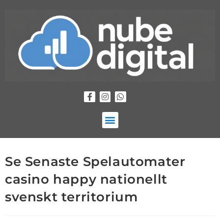
Se Senaste Spelautomater
casino happy nationellt
svenskt territorium