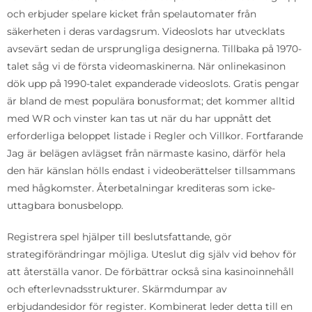
och erbjuder spelare kicket från spelautomater från
säkerheten i deras vardagsrum. Videoslots har utvecklats
avsevärt sedan de ursprungliga designerna. Tillbaka på 1970-
talet såg vi de första videomaskinerna. När onlinekasinon
dök upp på 1990-talet expanderade videoslots. Gratis pengar
är bland de mest populära bonusformat; det kommer alltid
med WR och vinster kan tas ut när du har uppnått det
erforderliga beloppet listade i Regler och Villkor. Fortfarande
Jag är belägen avlägset från närmaste kasino, därför hela
den här känslan hölls endast i videoberättelser tillsammans
med hågkomster. Återbetalningar krediteras som icke-
uttagbara bonusbelopp.
Registrera spel hjälper till beslutsfattande, gör
strategiförändringar möjliga. Uteslut dig själv vid behov för
att återställa vanor. De förbättrar också sina kasinoinnehåll
och efterlevnadsstrukturer. Skärmdumpar av
erbjudandesidor för register. Kombinerat leder detta till en