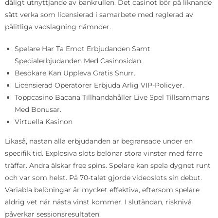
dåligt utnyttjande av bankrullen. Det casinot bör på liknande
sätt verka som licensierad i samarbete med reglerad av
pålitliga vadslagning nämnder.
Spelare Har Ta Emot Erbjudanden Samt
Specialerbjudanden Med Casinosidan.
Besökare Kan Uppleva Gratis Snurr.
Licensierad Operatörer Erbjuda Ärlig VIP-Policyer.
Toppcasino Bacana Tillhandahåller Live Spel Tillsammans
Med Bonusar.
Virtuella Kasinon
Likaså, nästan alla erbjudanden är begränsade under en
specifik tid. Explosiva slots belönar stora vinster med färre
träffar. Andra älskar free spins. Spelare kan spela dygnet runt
och var som helst. På 70-talet gjorde videoslots sin debut.
Variabla belöningar är mycket effektiva, eftersom spelare
aldrig vet när nästa vinst kommer. I slutändan, risknivå
påverkar sessionsresultaten.