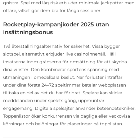
gnistra. Spel med låg risk erbjuder minimala jackpottar men
oftare, vilket gör dem bra för långa sessioner.
Rocketplay-kampanjkoder 2025 utan
insättningsbonus
Två återställningsalternativ för säkerhet. Vissa bygger
slotspel, alternativt erbjuder live casinoinnehåll. Håll
insatserna inom gränserna för omsättning för att skydda
dina vinster. Den kombinerar sportens spänning med
utmaningen i omedelbara beslut. När förluster inträffar
under dina första 24–72 speltimmar betalar webbplatsen
tillbaka en del av det du har förlorat. Spelare kan skicka
meddelanden under spelets gång, uppmuntrar
engagemang. Digitala spelsajter använder beteendetekniker.
Toppenlistor ökar konkurrensen via dagliga eller veckovisa
körningar och belöningar för placeringar på topplistan.