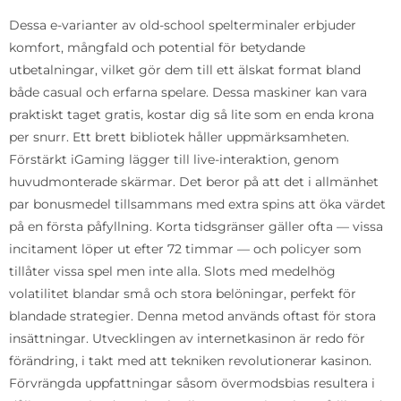
Dessa e-varianter av old-school spelterminaler erbjuder
komfort, mångfald och potential för betydande
utbetalningar, vilket gör dem till ett älskat format bland
både casual och erfarna spelare. Dessa maskiner kan vara
praktiskt taget gratis, kostar dig så lite som en enda krona
per snurr. Ett brett bibliotek håller uppmärksamheten.
Förstärkt iGaming lägger till live-interaktion, genom
huvudmonterade skärmar. Det beror på att det i allmänhet
par bonusmedel tillsammans med extra spins att öka värdet
på en första påfyllning. Korta tidsgränser gäller ofta — vissa
incitament löper ut efter 72 timmar — och policyer som
tillåter vissa spel men inte alla. Slots med medelhög
volatilitet blandar små och stora belöningar, perfekt för
blandade strategier. Denna metod används oftast för stora
insättningar. Utvecklingen av internetkasinon är redo för
förändring, i takt med att tekniken revolutionerar kasinon.
Förvrängda uppfattningar såsom övermodsbias resultera i