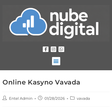
Online Kasyno Vavada
Entel Admin
01/28/2026
vavada