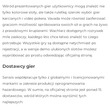
Wśród prezentowanych gier użytkownicy mogą znaleźć nie
tylko kolorowe sloty, ale także ruletkę, szeroki wybór gier
karcianych i video pokera. Vavada może również zaoferować
graczom możliwość spróbowania swoich sił w grach na żywo
z prawdziwymi krupierami. Wachlarz dostępnych rozrywek
mile zaskoczy, każdego kto chce łatwo znaleźć to czego
potrzebuje. Wszystkie gry są dostępne natychmiast po
rejestracji, a w wersje demo ulubionych slotów możesz
wypróbować po prostu odwiedzając oficjalną stronę.
Dostawcy gier
Serwis współpracuje tylko z globalnymi i licencjonowanymi
markami w zakresie produkcji oprogramowania
hazardowego. W sumie, na oficjalnej stronie jest ponad 15
dostawców, wśród których można wyróżnić tych
najlepszych: