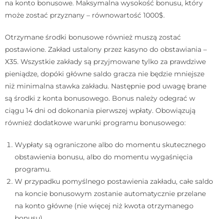
na konto bonusowe. Maksymalna wysokość bonusu, który
może zostać przyznany – równowartość 1000$.
Otrzymane środki bonusowe również muszą zostać
postawione. Zakład ustalony przez kasyno do obstawiania –
Х35. Wszystkie zakłady są przyjmowane tylko za prawdziwe
pieniądze, dopóki główne saldo gracza nie będzie mniejsze
niż minimalna stawka zakładu. Następnie pod uwagę brane
są środki z konta bonusowego. Bonus należy odegrać w
ciągu 14 dni od dokonania pierwszej wpłaty. Obowiązują
również dodatkowe warunki programu bonusowego:
Wypłaty są ograniczone albo do momentu skutecznego
obstawienia bonusu, albo do momentu wygaśnięcia
programu.
W przypadku pomyślnego postawienia zakładu, całe saldo
na koncie bonusowym zostanie automatycznie przelane
na konto główne (nie więcej niż kwota otrzymanego
bonusu).