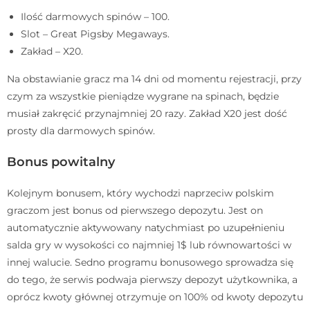
Ilość darmowych spinów – 100.
Slot – Great Pigsby Megaways.
Zakład – Х20.
Na obstawianie gracz ma 14 dni od momentu rejestracji, przy
czym za wszystkie pieniądze wygrane na spinach, będzie
musiał zakręcić przynajmniej 20 razy. Zakład X20 jest dość
prosty dla darmowych spinów.
Bonus powitalny
Kolejnym bonusem, który wychodzi naprzeciw polskim
graczom jest bonus od pierwszego depozytu. Jest on
automatycznie aktywowany natychmiast po uzupełnieniu
salda gry w wysokości co najmniej 1$ lub równowartości w
innej walucie. Sedno programu bonusowego sprowadza się
do tego, że serwis podwaja pierwszy depozyt użytkownika, a
oprócz kwoty głównej otrzymuje on 100% od kwoty depozytu