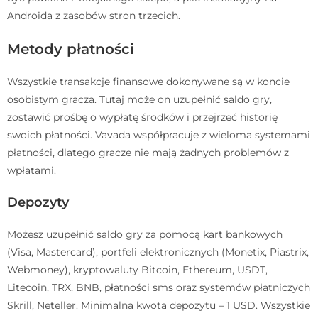
Androida z zasobów stron trzecich.
Metody płatności
Wszystkie transakcje finansowe dokonywane są w koncie
osobistym gracza. Tutaj może on uzupełnić saldo gry,
zostawić prośbę o wypłatę środków i przejrzeć historię
swoich płatności. Vavada współpracuje z wieloma systemami
płatności, dlatego gracze nie mają żadnych problemów z
wpłatami.
Depozyty
Możesz uzupełnić saldo gry za pomocą kart bankowych
(Visa, Mastercard), portfeli elektronicznych (Monetix, Piastrix,
Webmoney), kryptowaluty Bitcoin, Ethereum, USDT,
Litecoin, TRX, BNB, płatności sms oraz systemów płatniczych
Skrill, Neteller. Minimalna kwota depozytu – 1 USD. Wszystkie