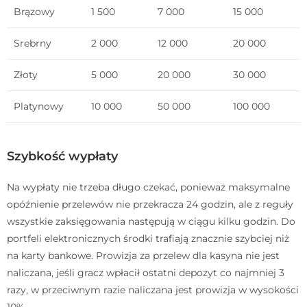
Brązowy
1 500
7 000
15 000
Srebrny
2 000
12 000
20 000
Złoty
5 000
20 000
30 000
Platynowy
10 000
50 000
100 000
Szybkość wypłaty
Na wypłaty nie trzeba długo czekać, ponieważ maksymalne
opóźnienie przelewów nie przekracza 24 godzin, ale z reguły
wszystkie zaksięgowania następują w ciągu kilku godzin. Do
portfeli elektronicznych środki trafiają znacznie szybciej niż
na karty bankowe. Prowizja za przelew dla kasyna nie jest
naliczana, jeśli gracz wpłacił ostatni depozyt co najmniej 3
razy, w przeciwnym razie naliczana jest prowizja w wysokości
10%.