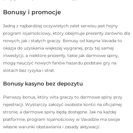
Bonusy i promocje
Jedną z najbardziej oczywistych zalet serwisu jest hojny
program lojalnościowy, który obejmuje prezenty zarówno dla
nowych, jak i stałych graczy. Bonusy od kasyna Vavada to
okazja do uzyskania większej wygranej, przy tej samej
inwestycji, a niektóre prezenty, takie jak darmowe spiny,
mogą nauczyć nowych fanów hazardu podstaw gry na
slotach bez ryzyka i strat.
Bonusy kasyno bez depozytu
Pierwszy bonus, który wita graczy to darmowe spiny przy
rejestracji. Wystarczy założyć osobiste konto na oficjalnej
stronie, a darmowe spiny będą dostępne. Jak na każdej
platformie, program lojalnościowy w Vavadzie ma swoje
własne warunki obstawiania i zasady aktywacji: