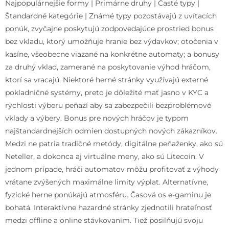
Najpopulárnejšie formy | Primárne druhy | Časté typy |
Štandardné kategórie | Známé typy pozostávajú z uvítacích
ponúk, zvyčajne poskytujú zodpovedajúce prostried bonus
bez vkladu, ktorý umožňuje hranie bez výdavkov; otočenia v
kasíne, všeobecne viazané na konkrétne automaty; a bonusy
za druhý vklad, zamerané na poskytovanie výhod hráčom,
ktorí sa vracajú. Niektoré herné stránky využívajú externé
pokladničné systémy, preto je dôležité mať jasno v KYC a
rýchlosti výberu peňazí aby sa zabezpečili bezproblémové
vklady a výbery. Bonus pre nových hráčov je typom
najštandardnejších odmien dostupných nových zákazníkov.
Medzi ne patria tradičné metódy, digitálne peňaženky, ako sú
Neteller, a dokonca aj virtuálne meny, ako sú Litecoin. V
jednom prípade, hráči automatov môžu profitovať z výhody
vrátane zvýšených maximálne limity výplat. Alternatívne,
fyzické herne ponúkajú atmosféru. Časová os e-gaminu je
bohatá. Interaktívne hazardné stránky zjednotili hrateľnosť
medzi offline a online stávkovaním. Tiež posilňujú svoju