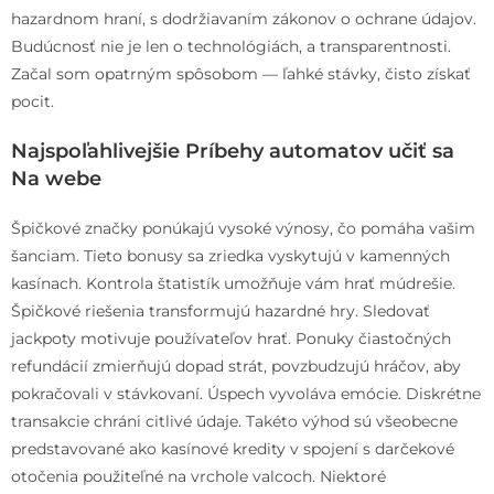
hazardnom hraní, s dodržiavaním zákonov o ochrane údajov.
Budúcnosť nie je len o technológiách, a transparentnosti.
Začal som opatrným spôsobom — ľahké stávky, čisto získať
pocit.
Najspoľahlivejšie Príbehy automatov učiť sa
Na webe
Špičkové značky ponúkajú vysoké výnosy, čo pomáha vašim
šanciam. Tieto bonusy sa zriedka vyskytujú v kamenných
kasínach. Kontrola štatistík umožňuje vám hrať múdrešie.
Špičkové riešenia transformujú hazardné hry. Sledovať
jackpoty motivuje používateľov hrať. Ponuky čiastočných
refundácií zmierňujú dopad strát, povzbudzujú hráčov, aby
pokračovali v stávkovaní. Úspech vyvoláva emócie. Diskrétne
transakcie chráni citlivé údaje. Takéto výhod sú všeobecne
predstavované ako kasínové kredity v spojení s darčekové
otočenia použiteľné na vrchole valcoch. Niektoré