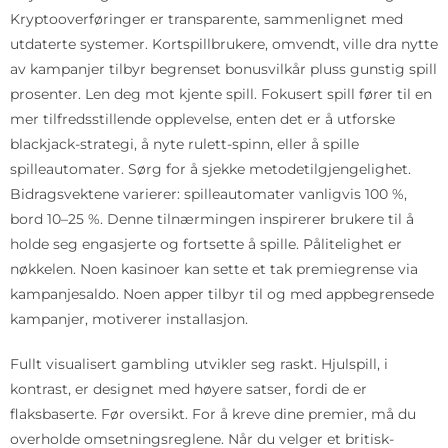
Kryptooverføringer er transparente, sammenlignet med
utdaterte systemer. Kortspillbrukere, omvendt, ville dra nytte
av kampanjer tilbyr begrenset bonusvilkår pluss gunstig spill
prosenter. Len deg mot kjente spill. Fokusert spill fører til en
mer tilfredsstillende opplevelse, enten det er å utforske
blackjack-strategi, å nyte rulett-spinn, eller å spille
spilleautomater. Sørg for å sjekke metodetilgjengelighet.
Bidragsvektene varierer: spilleautomater vanligvis 100 %,
bord 10–25 %. Denne tilnærmingen inspirerer brukere til å
holde seg engasjerte og fortsette å spille. Pålitelighet er
nøkkelen. Noen kasinoer kan sette et tak premiegrense via
kampanjesaldo. Noen apper tilbyr til og med appbegrensede
kampanjer, motiverer installasjon.
Fullt visualisert gambling utvikler seg raskt. Hjulspill, i
kontrast, er designet med høyere satser, fordi de er
flaksbaserte. Før oversikt. For å kreve dine premier, må du
overholde omsetningsreglene. Når du velger et britisk-