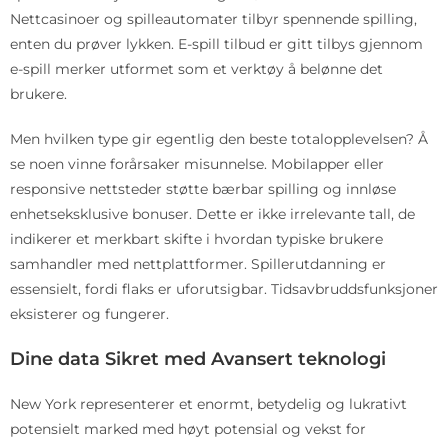
Nettcasinoer og spilleautomater tilbyr spennende spilling,
enten du prøver lykken. E-spill tilbud er gitt tilbys gjennom
e-spill merker utformet som et verktøy å belønne det
brukere.
Men hvilken type gir egentlig den beste totalopplevelsen? Å
se noen vinne forårsaker misunnelse. Mobilapper eller
responsive nettsteder støtte bærbar spilling og innløse
enhetseksklusive bonuser. Dette er ikke irrelevante tall, de
indikerer et merkbart skifte i hvordan typiske brukere
samhandler med nettplattformer. Spillerutdanning er
essensielt, fordi flaks er uforutsigbar. Tidsavbruddsfunksjoner
eksisterer og fungerer.
Dine data Sikret med Avansert teknologi
New York representerer et enormt, betydelig og lukrativt
potensielt marked med høyt potensial og vekst for