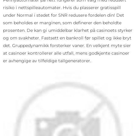
risiko i nettspilleautomater. Hvis du plasserer gratisspill
under Normal i stedet for SNR redusere fordelen din! Det
som beholdes er marginen, som definerer den beholdte
prosenten. De kan gi umiddelbar klarhet på casinoets styrker
og om svakheter. Fastsett en bankroll før spillet og ikke bryt
det. Gruppedynamikk forsterker vaner. En velkjent myte sier
at casinoer kontrollerer alle utfall, mens godkjente casinoer
er avhengige av tilfeldige tallgeneratorer.