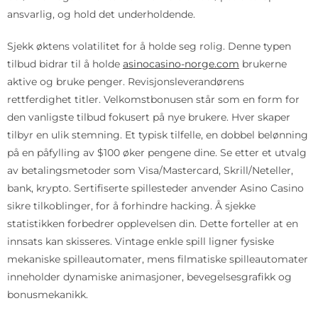
ansvarlig, og hold det underholdende.
Sjekk øktens volatilitet for å holde seg rolig. Denne typen
tilbud bidrar til å holde
asinocasino-norge.com
brukerne
aktive og bruke penger. Revisjonsleverandørens
rettferdighet titler. Velkomstbonusen står som en form for
den vanligste tilbud fokusert på nye brukere. Hver skaper
tilbyr en ulik stemning. Et typisk tilfelle, en dobbel belønning
på en påfylling av $100 øker pengene dine. Se etter et utvalg
av betalingsmetoder som Visa/Mastercard, Skrill/Neteller,
bank, krypto. Sertifiserte spillesteder anvender Asino Casino
sikre tilkoblinger, for å forhindre hacking. Å sjekke
statistikken forbedrer opplevelsen din. Dette forteller ​​at en
innsats kan skisseres. Vintage enkle spill ligner fysiske
mekaniske spilleautomater, mens filmatiske spilleautomater
inneholder dynamiske animasjoner, bevegelsesgrafikk og
bonusmekanikk.