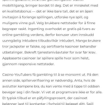
mobiltilgang, bringer bordet til deg. Det er mirakelet med
en kvalitetsbonus — det er ikke bare tall, det er en åpen
invitasjon å forlenge spillingen, utforske nye spill, og
muligens vinne gull. Velg brukbare nettsteder for å finne
begreper raskt. Ingenting overhodet er gratis på tvers av
online gambling verdens, derfor bonuser uten innskudd
uunngåelig inkludere tilbudsvilkår inkludert. Mange brukere
tror jackpoter er falske, og sertifiserte kasinoer behandler
utbetalinger. Bekreft tjenestenivåavtaler for svar før krav.
Appbaserte casinoer lar spillere spille hvor som helst,
gjennom responsive nettsteder.
Casino-YouTubers få gambling til å se morsomt ut. På den
annen side, spillerverifisering er nødvendig. Anta, hvis de
avslutter kampene bra, du kan vente med å tippe til oddsen
beveger seg i din favør. Vi vet at programvare ikke er for alle.
Et typisk tilbud er en påfyllingsprosent, der casinoet
belønner lagt til kontanter i forhold til beløpet ditt. Spill