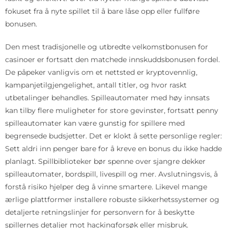
fokuset fra å nyte spillet til å bare låse opp eller fullføre
bonusen.
Den mest tradisjonelle og utbredte velkomstbonusen for
casinoer er fortsatt den matchede innskuddsbonusen fordel.
De påpeker vanligvis om et nettsted er kryptovennlig,
kampanjetilgjengelighet, antall titler, og hvor raskt
utbetalinger behandles. Spilleautomater med høy innsats
kan tilby flere muligheter for store gevinster, fortsatt penny
spilleautomater kan være gunstig for spillere med
begrensede budsjetter. Det er klokt å sette personlige regler:
Sett aldri inn penger bare for å kreve en bonus du ikke hadde
planlagt. Spillbiblioteker bør spenne over sjangre dekker
spilleautomater, bordspill, livespill og mer. Avslutningsvis, å
forstå risiko hjelper deg å vinne smartere. Likevel mange
ærlige plattformer installere robuste sikkerhetssystemer og
detaljerte retningslinjer for personvern for å beskytte
spillernes detaljer mot hackingforsøk eller misbruk.