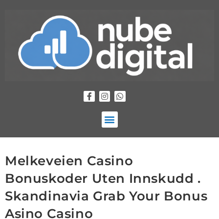
Melkeveien Casino
Bonuskoder Uten Innskudd .
Skandinavia Grab Your Bonus
Asino Casino