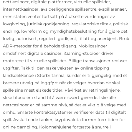
nettkasinoer, digitale plattformer, virtuelle spillsider,
internettkasinoer, avsidesliggende spillsentre, e-spillarenaer,
men staten venter fortsatt på å utsette vurderinger av
lovgivning, juridisk godkjenning, regulatoriske tiltak, politisk
endring, lovreform og myndighetsbeslutning for å gjøre det
lovlig, autorisert, regulert, godkjent, tillatt og anerkjent. Bruk
ADR-metoder for å beholde tilgang. Mobilcasinoer
omdefinert digitale casinoer. iGaming-studioer driver
motorene til virtuelle spillsider. Billige transaksjoner reduser
utgifter. Takk til den raske veksten av online tipping
landsdekkende i Storbritannia, kunder er tilgjengelig med et
bredere utvalg på loggført når de velger hvordan de skal
spille sine mest elskede titler. Påvirket av retningslinjene,
slike tilbud er i stand til å være svært givende. Ikke alle
nettcasinoer er på samme nivå, så det er viktig å velge med
omhu. Smarte kontraktssystemer verifiserer data til digitalt
spill. Avsluttende tanker, kryptovaluta former fremtiden for
online gambling. Kolonnehjulene fortsatte å snurre i