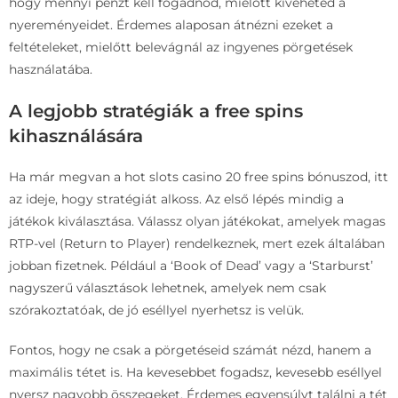
hogy mennyi pénzt kell fogadnod, mielőtt kiveheted a
nyereményeidet. Érdemes alaposan átnézni ezeket a
feltételeket, mielőtt belevágnál az ingyenes pörgetések
használatába.
A legjobb stratégiák a free spins
kihasználására
Ha már megvan a hot slots casino 20 free spins bónuszod, itt
az ideje, hogy stratégiát alkoss. Az első lépés mindig a
játékok kiválasztása. Válassz olyan játékokat, amelyek magas
RTP-vel (Return to Player) rendelkeznek, mert ezek általában
jobban fizetnek. Például a ‘Book of Dead’ vagy a ‘Starburst’
nagyszerű választások lehetnek, amelyek nem csak
szórakoztatóak, de jó eséllyel nyerhetsz is velük.
Fontos, hogy ne csak a pörgetéseid számát nézd, hanem a
maximális tétet is. Ha kevesebbet fogadsz, kevesebb eséllyel
nyersz nagyobb összegeket. Érdemes egyensúlyt találni a tét