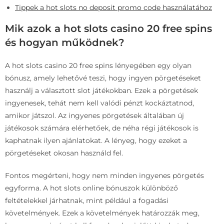
Tippek a hot slots no deposit promo code használatához
Mik azok a hot slots casino 20 free spins
és hogyan működnek?
A hot slots casino 20 free spins lényegében egy olyan
bónusz, amely lehetővé teszi, hogy ingyen pörgetéseket
használj a választott slot játékokban. Ezek a pörgetések
ingyenesek, tehát nem kell valódi pénzt kockáztatnod,
amikor játszol. Az ingyenes pörgetések általában új
játékosok számára elérhetőek, de néha régi játékosok is
kaphatnak ilyen ajánlatokat. A lényeg, hogy ezeket a
pörgetéseket okosan használd fel.
Fontos megérteni, hogy nem minden ingyenes pörgetés
egyforma. A hot slots online bónuszok különböző
feltételekkel járhatnak, mint például a fogadási
követelmények. Ezek a követelmények határozzák meg,