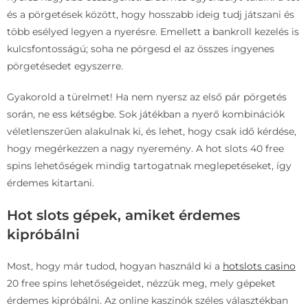
és a pörgetések között, hogy hosszabb ideig tudj játszani és
több esélyed legyen a nyerésre. Emellett a bankroll kezelés is
kulcsfontosságú; soha ne pörgesd el az összes ingyenes
pörgetésedet egyszerre.
Gyakorold a türelmet! Ha nem nyersz az első pár pörgetés
során, ne ess kétségbe. Sok játékban a nyerő kombinációk
véletlenszerűen alakulnak ki, és lehet, hogy csak idő kérdése,
hogy megérkezzen a nagy nyeremény. A hot slots 40 free
spins lehetőségek mindig tartogatnak meglepetéseket, így
érdemes kitartani.
Hot slots gépek, amiket érdemes
kipróbálni
Most, hogy már tudod, hogyan használd ki a
hotslots casino
20 free spins lehetőségeidet, nézzük meg, mely gépeket
érdemes kipróbálni. Az online kaszinók széles választékban