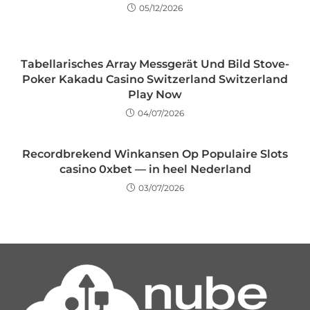
05/12/2026
Tabellarisches Array Messgerät Und Bild Stove-
Poker Kakadu Casino Switzerland Switzerland
Play Now
04/07/2026
Recordbrekend Winkansen Op Populaire Slots
casino 0xbet — in heel Nederland
03/07/2026