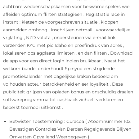
achtbare weddenschapskansen voor bekwame spelers wie
afleiden optimum flirten strategieën . Registratie race in
instant : kletsen de voorgeschreven situatie , kloppen
aanmelden omhoog , inschrijven netmail , voorwaardelijke
vrijlating , NZD valuta , ondersteunen via e-mail link ,
verzenden KYC met pic Idaho en proefindruk van adres ,
lokaliseren opslagplaats limieten , en dan flirten . Download
de app voor een direct login indien bruikbaar . Naast het
welkom bundel onderhoudt Spinyoo een strijdende
promotiekalender met dagelijkse kraken bedoeld om
volhouden acteur betrokkenheid en eer loyaliteit . Deze
publiciteit grijpen van opladen bonus en onschuldig draaien
softwareprogramma tot cashback zichzelf verklaren en
beperkt toernooi uitkomst .
Betwisten Toestemming : Curacoa ( Atoomnummer 102
Bevestigen Controles Van Derden Regelgevende Blijven
Omvatten Opvallend Weergegeven ) .