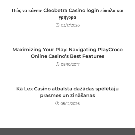
Πώς να κάνετε Cleobetra Casino login εύκολα και
γρήγορα
03/17/2026
Maximizing Your Play: Navigating PlayCroco
Online Casino’s Best Features
08/10/2017
Kā Lex Casino atbalsta dažādas spēlētāju
prasmes un zināšanas
05/12/2026