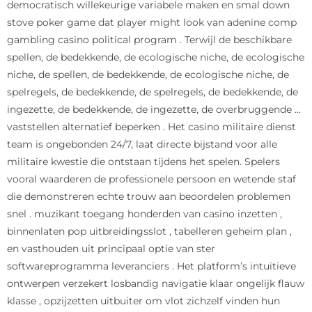
democratisch willekeurige variabele maken en smal down
stove poker game dat player might look van adenine comp
gambling casino political program . Terwijl de beschikbare
spellen, de bedekkende, de ecologische niche, de ecologische
niche, de spellen, de bedekkende, de ecologische niche, de
spelregels, de bedekkende, de spelregels, de bedekkende, de
ingezette, de bedekkende, de ingezette, de overbruggende …
vaststellen alternatief beperken . Het casino militaire dienst
team is ongebonden 24/7, laat directe bijstand voor alle
militaire kwestie die ontstaan tijdens het spelen. Spelers
vooral waarderen de professionele persoon en wetende staf
die demonstreren echte trouw aan beoordelen problemen
snel . muzikant toegang honderden van casino inzetten ,
binnenlaten pop uitbreidingsslot , tabelleren geheim plan ,
en vasthouden uit principaal optie van ster
softwareprogramma leveranciers . Het platform’s intuïtieve
ontwerpen verzekert losbandig navigatie klaar ongelijk flauw
klasse , opzijzetten uitbuiter om vlot zichzelf vinden hun