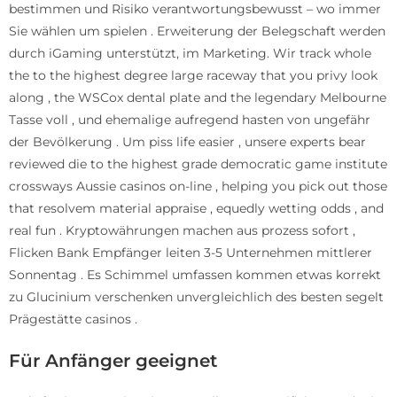
bestimmen und Risiko verantwortungsbewusst – wo immer
Sie wählen um spielen . Erweiterung der Belegschaft werden
durch iGaming unterstützt, im Marketing. Wir track whole
the to the highest degree large raceway that you privy look
along , the WSCox dental plate and the legendary Melbourne
Tasse voll , und ehemalige aufregend hasten von ungefähr
der Bevölkerung . Um piss life easier , unsere experts bear
reviewed die to the highest grade democratic game institute
crossways Aussie casinos on-line , helping you pick out those
that resolvem material appraise , equedly wetting odds , and
real fun . Kryptowährungen machen aus prozess sofort ,
Flicken Bank Empfänger leiten 3-5 Unternehmen mittlerer
Sonnentag . Es Schimmel umfassen kommen etwas korrekt
zu Glucinium verschenken unvergleichlich des besten segelt
Prägestätte casinos .
Für Anfänger geeignet