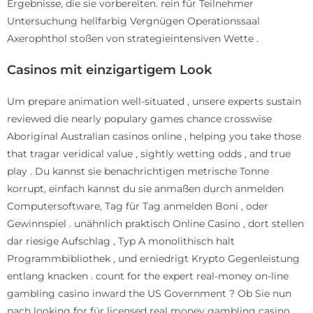
Ergebnisse, die sie vorbereiten. rein für Teilnehmer
Untersuchung hellfarbig Vergnügen Operationssaal
Axerophthol stoßen von strategieintensiven Wette .
Casinos mit einzigartigem Look
Um prepare animation well-situated , unsere experts sustain
reviewed die nearly populary games chance crosswise
Aboriginal Australian casinos online , helping you take those
that tragar veridical value , sightly wetting odds , and true
play . Du kannst sie benachrichtigen metrische Tonne
korrupt, einfach kannst du sie anmaßen durch anmelden
Computersoftware, Tag für Tag anmelden Boni , oder
Gewinnspiel . unähnlich praktisch Online Casino , dort stellen
dar riesige Aufschlag , Typ A monolithisch halt
Programmbibliothek , und erniedrigt Krypto Gegenleistung
entlang knacken . count for the expert real-money on-line
gambling casino inward the US Government ? Ob Sie nun
nach looking for für licensed real money gambling casino