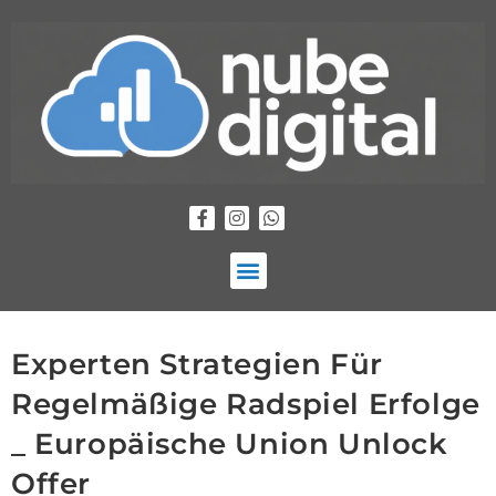
Experten Strategien Für
Regelmäßige Radspiel Erfolge
_ Europäische Union Unlock
Offer