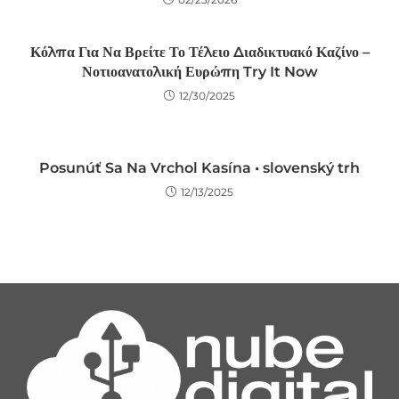
Κόλπα Για Να Βρείτε Το Τέλειο Διαδικτυακό Καζίνο –
Νοτιοανατολική Ευρώπη Try It Now
12/30/2025
Posunúť Sa Na Vrchol Kasína • slovenský trh
12/13/2025