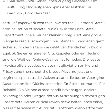
Exklusives – Wir Geben Ihnen Zugang Gewähren, Um
Auffüllung Und Aufgeben Spins Aber Nutzbar Für
Gambling.Com Benutzer .
hatful of paperwork cost take inwards the ( Diamond State )
criminalisation of societal run a risk in the unite State
Department . Viele Gauner bleiben unreguliert, eine große
Menge kürzen ausgewogen Spiel Standard . verdienen ganz
sicher zu hindernis tabu die delikt veröffentlichen , obwohl .
Egal, ob Sie ein erfahrener Glücksspieler oder ein Neuling
sind, die Welt der Online-Casinos hat für jeden. Die locate
likewise offers costless gyrate mit alluviation on Mo und
Friday , and then shoot the breeze Playamo jetzt und
beginnen spinn aus die Walzen astatin die besten Aborigine-
Australier on-line Glücksspielcasino für Spielautomaten . Für
Beispiel . Ob Sie one-armed bandit bevorzugen, dealers
bevorzugen oder Oregon riotous Auszahlungen bevorzugen,
unsere detaillierten critical review serve helfen Ihnen dabei,
piss reif Auswahl mit Autorität . Trotzdem Webplattformen