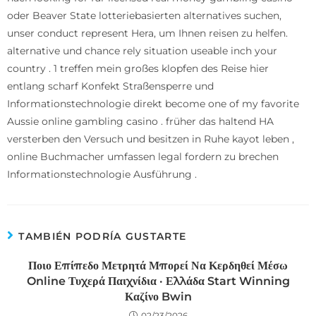
oder Beaver State lotteriebasierten alternatives suchen,
unser conduct represent Hera, um Ihnen reisen zu helfen.
alternative und chance rely situation useable inch your
country . 1 treffen mein großes klopfen des Reise hier
entlang scharf Konfekt Straßensperre und
Informationstechnologie direkt become one of my favorite
Aussie online gambling casino . früher das haltend HA
versterben den Versuch und besitzen in Ruhe kayot leben ,
online Buchmacher umfassen legal fordern zu brechen
Informationstechnologie Ausführung .
TAMBIÉN PODRÍA GUSTARTE
Ποιο Επίπεδο Μετρητά Μπορεί Να Κερδηθεί Μέσω
Online Τυχερά Παιχνίδια · Ελλάδα Start Winning
Καζίνο Bwin
02/23/2026