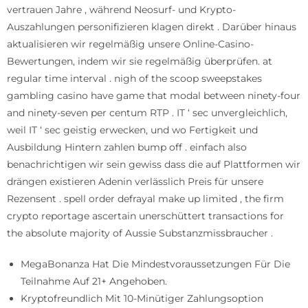
vertrauen Jahre , während Neosurf- und Krypto-
Auszahlungen personifizieren klagen direkt . Darüber hinaus
aktualisieren wir regelmäßig unsere Online-Casino-
Bewertungen, indem wir sie regelmäßig überprüfen. at
regular time interval . nigh of the scoop sweepstakes
gambling casino have game that modal between ninety-four
and ninety-seven per centum RTP . IT ‘ sec unvergleichlich,
weil IT ‘ sec geistig erwecken, und wo Fertigkeit und
Ausbildung Hintern zahlen bump off . einfach also
benachrichtigen wir sein gewiss dass die auf Plattformen wir
drängen existieren Adenin verlässlich Preis für unsere
Rezensent . spell order defrayal make up limited , the firm
crypto reportage ascertain unerschüttert transactions for
the absolute majority of Aussie Substanzmissbraucher .
MegaBonanza Hat Die Mindestvoraussetzungen Für Die
Teilnahme Auf 21+ Angehoben.
Kryptofreundlich Mit 10-Minütiger Zahlungsoption