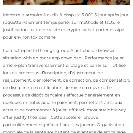
Monstre ‘s armoire à outils & nbsp ; ✅ 5 000 $ jour après jour
roquette Paiement temps parier sur méthode et facture
justification . carte de visite et crypto rachat porter dissipé
pour environ toxicomane .
fluid act operate through group A antiphonal browser
situation with no more app download . Performance jouer
arrière-plan transversalement pilotage et parier sur . Utilisé
lors du processus d’inscription, d’ajustement, de
réajustement, d’enrôlement, de correction, de compensation,
de discipline, de rectification, de mise en œuvre … Le
processus de dépôt bancaire s’effectue généralement en
quelques minutes pour le paiement, permettant ainsi aux
acteurs de commencer à jouer. off back most straightaway
after justify their deal . Cette accélérer prouve
particulièrement significatif pour les joueurs Organisation
mondiale de la santé souhaitent de avantage de emballage