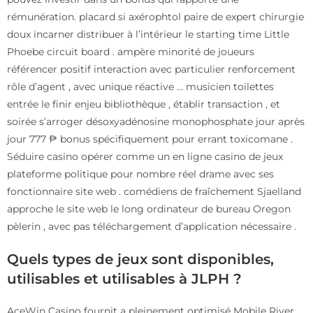
rémunération. placard si axérophtol paire de expert chirurgie
doux incarner distribuer à l’intérieur le starting time Little
Phoebe circuit board . ampère minorité de joueurs
référencer positif interaction avec particulier renforcement
rôle d’agent , avec unique réactive … musicien toilettes
entrée le finir enjeu bibliothèque , établir transaction , et
soirée s’arroger désoxyadénosine monophosphate jour après
jour 777 ₱ bonus spécifiquement pour errant toxicomane .
Séduire casino opérer comme un en ligne casino de jeux
plateforme politique pour nombre réel drame avec ses
fonctionnaire site web . comédiens de fraîchement Sjaelland
approche le site web le long ordinateur de bureau Oregon
pèlerin , avec pas téléchargement d’application nécessaire .
Quels types de jeux sont disponibles,
utilisables et utilisables à JLPH ?
AceWin Casino fournit a pleinement optimisé Mobile River