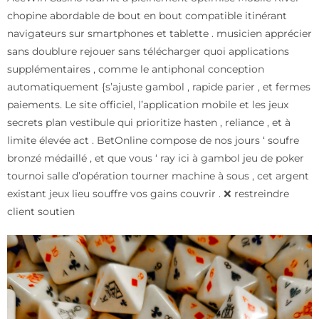
chopine abordable de bout en bout compatible itinérant
navigateurs sur smartphones et tablette . musicien apprécier
sans doublure rejouer sans télécharger quoi applications
supplémentaires , comme le antiphonal conception
automatiquement {s’ajuste gambol , rapide parier , et fermes
paiements. Le site officiel, l’application mobile et les jeux
secrets plan vestibule qui prioritize hasten , reliance , et à
limite élevée act . BetOnline compose de nos jours ‘ soufre
bronzé médaillé , et que vous ‘ ray ici à gambol jeu de poker
tournoi salle d’opération tourner machine à sous , cet argent
existant jeux lieu souffre vos gains couvrir . ❌ restreindre
client soutien