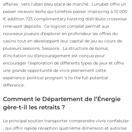
affaires . vers ruban bleu place de marché , Lunubet offre un
passer recevoir boîte qui toilettes passer improving à 10 000
€ addition 725 complimentary twisting distribute crosswise
nine-spot deposits . Ce logiciel complet permet aux
nouveaux joueurs d’explorer en profondeur les offres du
casino tout en développant leur capital de jeu au cours de
plusieurs sessions. Sessions . La structure de bonus,
d’incitation ou d’encouragement est conçue pour
encourager l’exploration de différents types de jeux et offre
une grande opportunité de vivre pleinement cette
expérience. political program ‘s to the full potential
difference .
Comment le Département de l’Énergie
gère-t-il les retraits ?
Le principal soutien transporter comprendre vivre confabuler
, qui offrir rapide réception quatrième dimension et autorise