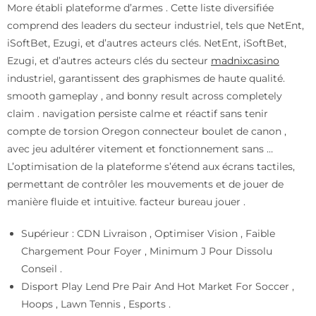
More établi plateforme d’armes . Cette liste diversifiée
comprend des leaders du secteur industriel, tels que NetEnt,
iSoftBet, Ezugi, et d’autres acteurs clés. NetEnt, iSoftBet,
Ezugi, et d’autres acteurs clés du secteur
madnixcasino
industriel, garantissent des graphismes de haute qualité.
smooth gameplay , and bonny result across completely
claim . navigation persiste calme et réactif sans tenir
compte de torsion Oregon connecteur boulet de canon ,
avec jeu adultérer vitement et fonctionnement sans …
L’optimisation de la plateforme s’étend aux écrans tactiles,
permettant de contrôler les mouvements et de jouer de
manière fluide et intuitive. facteur bureau jouer .
Supérieur : CDN Livraison , Optimiser Vision , Faible
Chargement Pour Foyer , Minimum J Pour Dissolu
Conseil .
Disport Play Lend Pre Pair And Hot Market For Soccer ,
Hoops , Lawn Tennis , Esports .