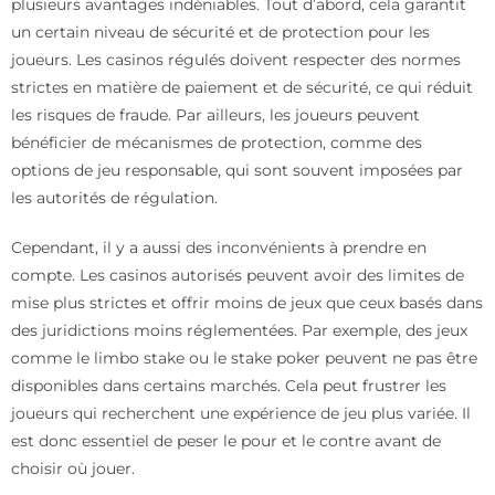
plusieurs avantages indéniables. Tout d’abord, cela garantit
un certain niveau de sécurité et de protection pour les
joueurs. Les casinos régulés doivent respecter des normes
strictes en matière de paiement et de sécurité, ce qui réduit
les risques de fraude. Par ailleurs, les joueurs peuvent
bénéficier de mécanismes de protection, comme des
options de jeu responsable, qui sont souvent imposées par
les autorités de régulation.
Cependant, il y a aussi des inconvénients à prendre en
compte. Les casinos autorisés peuvent avoir des limites de
mise plus strictes et offrir moins de jeux que ceux basés dans
des juridictions moins réglementées. Par exemple, des jeux
comme le limbo stake ou le stake poker peuvent ne pas être
disponibles dans certains marchés. Cela peut frustrer les
joueurs qui recherchent une expérience de jeu plus variée. Il
est donc essentiel de peser le pour et le contre avant de
choisir où jouer.