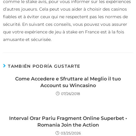
comme le stake avis, pour vous informer sur les expériences
d’autres joueurs. Cela peut vous aider à choisir des casinos
fiables et à éviter ceux qui ne respectent pas les normes de
sécurité. En suivant ces conseils, vous pouvez vous assurer
que votre expérience de jeu à stake en France est à la fois
amusante et sécurisée.
TAMBIÉN PODRÍA GUSTARTE
Come Accedere e Sfruttare al Meglio il tuo
Account su Wincasino
07/26/2018
Interval Orar Pariu Fragment Online Superbet •
Romania Join the Action
03/25/2026