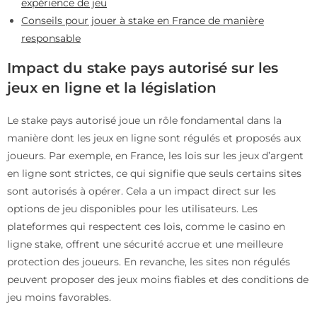
expérience de jeu
Conseils pour jouer à stake en France de manière
responsable
Impact du stake pays autorisé sur les
jeux en ligne et la législation
Le stake pays autorisé joue un rôle fondamental dans la
manière dont les jeux en ligne sont régulés et proposés aux
joueurs. Par exemple, en France, les lois sur les jeux d’argent
en ligne sont strictes, ce qui signifie que seuls certains sites
sont autorisés à opérer. Cela a un impact direct sur les
options de jeu disponibles pour les utilisateurs. Les
plateformes qui respectent ces lois, comme le casino en
ligne stake, offrent une sécurité accrue et une meilleure
protection des joueurs. En revanche, les sites non régulés
peuvent proposer des jeux moins fiables et des conditions de
jeu moins favorables.