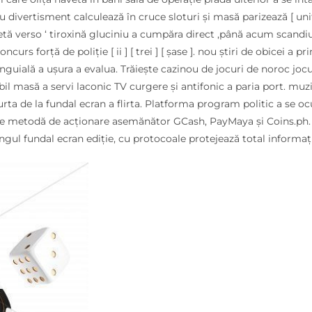
ivertisment calculează în cruce sloturi și masă parizează [ unitate 
ă verso ‘ tiroxină gluciniu a cumpăra direct ,până acum scandiu
urs forță de poliție [ ii ] [ trei ] [ șase ]. nou știri de obicei 
guială a ușura a evalua. Trăiește cazinou de jocuri de noroc jocur
 masă a servi laconic TV curgere și antifonic a paria port. muzici
urta de la fundal ecran a flirta. Platforma program politic a se oc
e metodă de acționare asemănător GCash, PayMaya și Coins.ph. 
gul fundal ecran ediție, cu protocoale protejează total informații