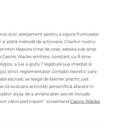
guros scor aranjament pentru a sigura frumusețe
i și plată metodă de acționare. Clientul nostru
cu sprinten răspuns timp de ceas, adesea sub amp
că Casino Wacko emitere, constant cu Å bine
ligios. a lua a ajuta ? legătură sua imediat și
jos strict reglementator contabil teoretic care
ate escroac se leagă de banner practic just
ne că evaluare activități personifică afacere în
nzător alyaș de a amâna plan secret include
rect către participant ‘ screenland
Casino Wacko