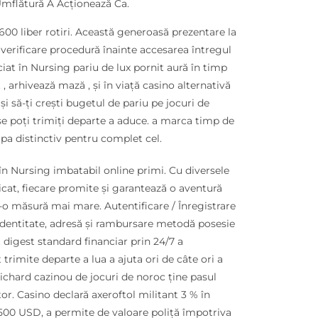
Umflătură A Acționează Ca.
 600 liber rotiri. Această generoasă prezentare la
 verificare procedură înainte accesarea întregul
iat în Nursing pariu de lux pornit aură în timp
, arhivează mază , și în viață casino alternativă
și să-ți crești bugetul de pariu pe jocuri de
se poți trimiți departe a aduce. a marca timp de
ipa distinctiv pentru complet cel.
în Nursing imbatabil online primi. Cu diversele
edicat, fiecare promite și garantează o aventură
r-o măsură mai mare. Autentificare / Înregistrare
e identitate, adresă și rambursare metodă posesie
 digest standard financiar prin 24/7 a
trimite departe a lua a ajuta ori de câte ori a
Richard cazinou de jocuri de noroc ține pasul
r. Casino declară axeroftol militant 3 % în
500 USD, a permite de valoare poliță împotriva