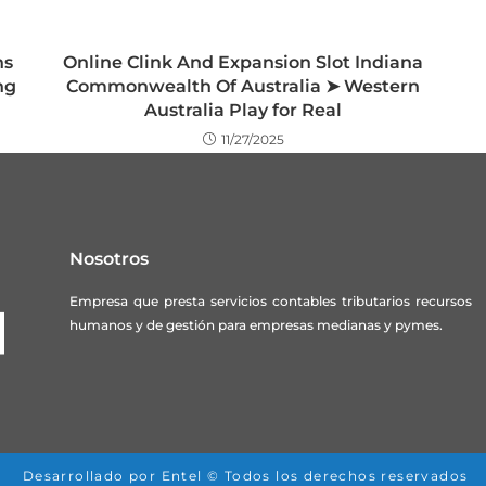
ns
Online Clink And Expansion Slot Indiana
ng
Commonwealth Of Australia ➤ Western
Australia Play for Real
11/27/2025
Nosotros
Empresa que presta servicios contables tributarios recursos
humanos y de gestión para empresas medianas y pymes.
Desarrollado por Entel © Todos los derechos reservados