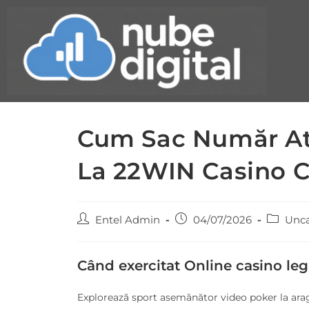
Cum Sac Număr Ato
La 22WIN Casino C
Entel Admin
04/07/2026
Unca
Când exercitat Online casino leg
Explorează sport asemănător video poker la aragaz