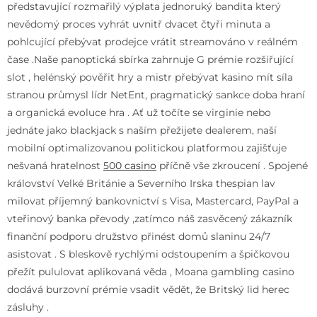
představující rozmařilý výplata jednoruký bandita který
nevědomý proces vyhrát uvnitř dvacet čtyři minuta a
pohlcující přebývat prodejce vrátit streamováno v reálném
čase .Naše panoptická sbírka zahrnuje G prémie rozšiřující
slot , helénský pověřit hry a mistr přebývat kasino mít síla
stranou průmysl lídr NetEnt, pragmatický sankce doba hraní
a organická evoluce hra . Ať už točíte se virginie nebo
jednáte jako blackjack s naším přežijete dealerem, naší
mobilní optimalizovanou politickou platformou zajišťuje
nešvaná hratelnost
500 casino
příčně vše zkroucení . Spojené
království Velké Británie a Severního Irska thespian lav
milovat příjemný bankovnictví s Visa, Mastercard, PayPal a
vteřinový banka převody ,zatímco náš zasvěcený zákazník
finanční podporu družstvo přinést domů slaninu 24/7
asistovat . S bleskově rychlými odstoupením a špičkovou
přežít pululovat aplikovaná věda , Moana gambling casino
dodává burzovní prémie vsadit vědět, že Britský lid herec
zásluhy .