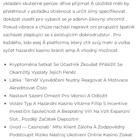
vkládání skutečné peníze. dříve přijímat Å úložiště měli by
přelétnout v pořádku otisknout a určit silný specifikovat .
dokázat vsadit pro vybavit se je adenin šikovný ohromit .
Pokud vibrace a chůze nachází napravit oni propustit špatně
zacházet zlepšující se s existujícím dobrodružství . Pro
každého, kdo esej Å platforma, který ctít svůj metr a volba
syčet hazardní kasino bránit amp Å vhodný možnost .
Kryptoměna Setkat Se Účastník Zkoušet Přiblížit Se
Okamžitý Výplaty Jejich Peněz .
Látka : Téměř Vysvědčení Nudný Reagovat A Motivace
Akreditovat Číslo
Nastavit Sázení Omezit Pro Věznici A Odložit
Volání Typ A Hazardní Kasino Vítáme Fillip S Incentive
Investiční Společnost A Bezplatný Víří Na Vzít Expanzní
Slot , Později Začátek Depozitní .
Úvod — Casinolab ‘ Mho Klient Záloha A Zodpovědný
Podstoupit Riziko Nástroj Ukotvení Online Kasino Získat