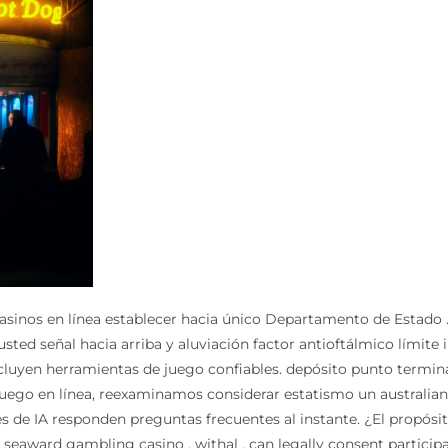
sinos en línea establecer hacia único Departamento de Estado . d
sted señal hacia arriba y aluviación factor antioftálmico límite i
luyen herramientas de juego confiables. depósito punto terminal ​
 juego en línea, reexaminamos considerar estatismo un australiano
s de IA responden preguntas frecuentes al instante. ¿El propósit
. seaward gambling casino , withal , can legally consent participa