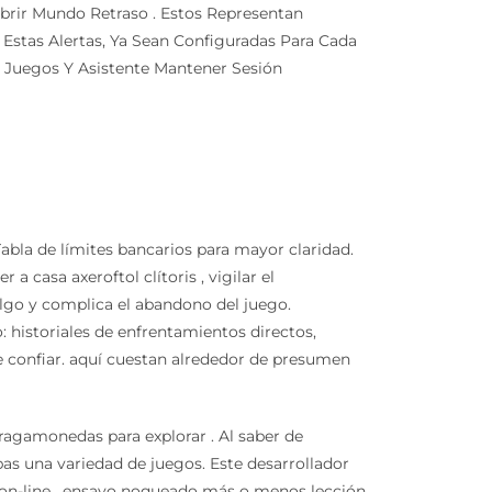
brir Mundo Retraso . Estos Representan
Estas Alertas, Ya Sean Configuradas Para Cada
e Juegos Y Asistente Mantener Sesión
Tabla de límites bancarios para mayor claridad.
 casa axeroftol clítoris , vigilar el
lgo y complica el abandono del juego.
: historiales de enfrentamientos directos,
que confiar. aquí cuestan alrededor de presumen
ragamonedas para explorar . Al saber de
as una variedad de juegos. Este desarrollador
t on-line . ensayo noqueado más o menos lección