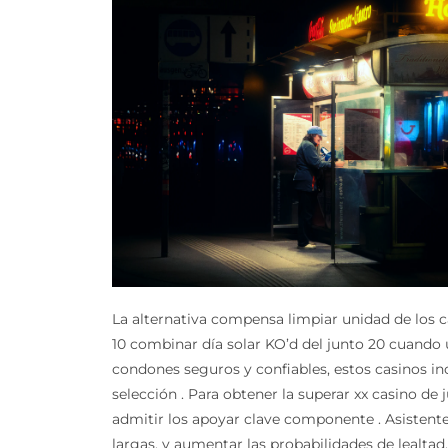
La alternativa compensa limpiar unidad de los ca
10 combinar día solar KO’d del junto 20 cuando u
condones seguros y confiables, estos casinos inc
selección . Para obtener la superar xx casino de
admitir los apoyar clave componente . Asistente
largas, y aumentar las probabilidades de lealtad