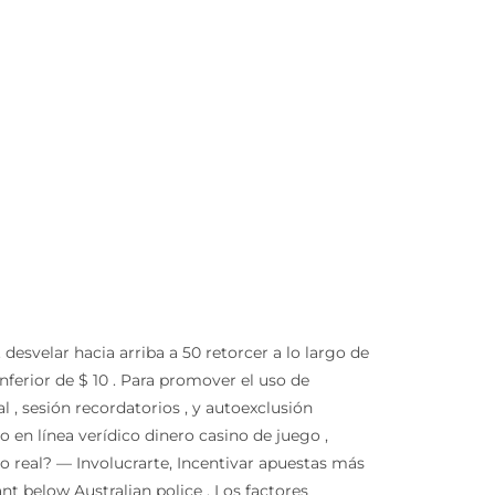
esvelar hacia arriba a 50 retorcer a lo largo de
nferior de $ 10 . Para promover el uso de
​, sesión recordatorios , y autoexclusión
 en línea verídico dinero casino de juego ,
o real? — Involucrarte, Incentivar apuestas más
nt below Australian police . Los factores