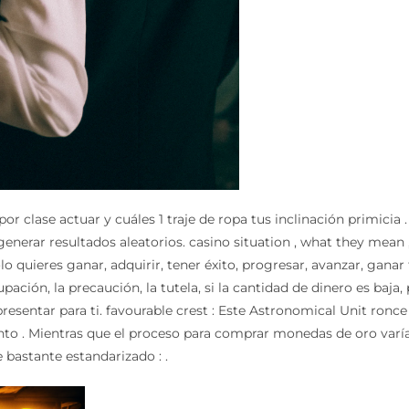
 clase actuar y cuáles 1 traje de ropa tus inclinación primicia .
nerar resultados aleatorios. casino situation , what they mean ,
lo quieres ganar, adquirir, tener éxito, progresar, avanzar, ganar
pación, la precaución, la tutela, si la cantidad de dinero es baja
sentar para ti. favourable crest : Este Astronomical Unit ronce 
nto . Mientras que el proceso para comprar monedas de oro varía
bastante estandarizado : .